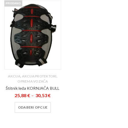
PRODANO
,
,
AKCIJA
AKCIJA PROTEKTORI
OPREMA VOZAČA
Štitnik leđa KORNJAČA BULL
25,88
€
30,53
€
–
ODABERI OPCIJE