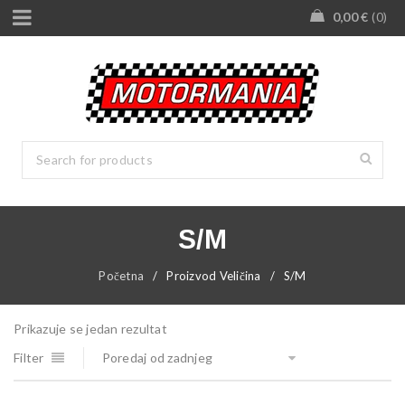
0,00
€
0
S/M
Početna
/
Proizvod Veličina
/
S/M
Prikazuje se jedan rezultat
Filter
Poredaj od zadnjeg