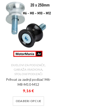
,
DIJELOVI ZA PODIZAĆE
,
GARAŽA I RADIONA
STOLOVI/PODIZAČI
Prihvat za zadnji podizač M6-
M8-M10-M12
9,16
€
ODABERI OPCIJE