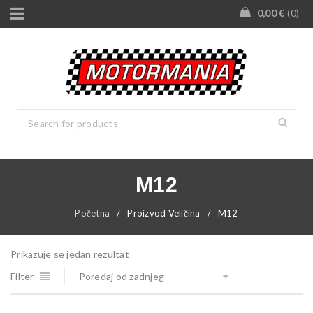
0,00
€
0
M12
Početna
/
Proizvod Veličina
/
M12
Prikazuje se jedan rezultat
Filter
Poredaj od zadnjeg