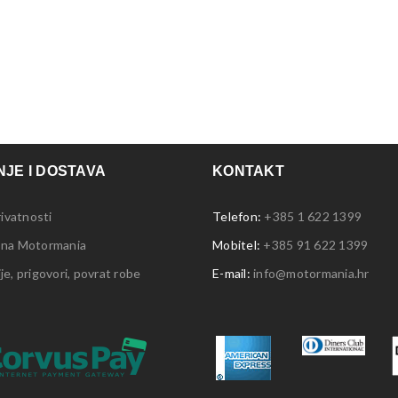
JE I DOSTAVA
KONTAKT
rivatnosti
Telefon:
+385 1 622 1399
 na Motormania
Mobitel:
+385 91 622 1399
e, prigovori, povrat robe
E-mail:
info@motormania.hr