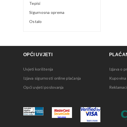
Tepisi
Sigurnosna oprema
Ostalo
OPĆI UVJETI
PLAĆAN
Uvjeti korištenja
Izjava o p
Izjava sigurnosti online plaćanja
Kupovina
Opći uvjeti poslovanja
Reklamacij