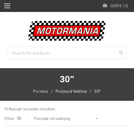
0,00
€
0
30"
Početna
/
Proizvod Veličina
/
30"
Prikazuje se jedan rezultat
Filter
Poredaj od zadnjeg