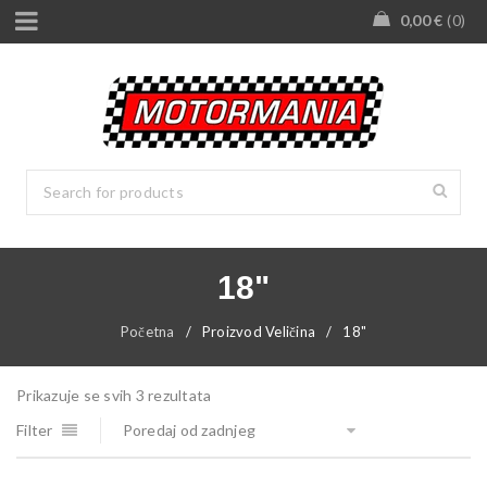
0,00
€
0
18"
Početna
/
Proizvod Veličina
/
18"
Prikazuje se svih 3 rezultata
Filter
Poredaj od zadnjeg