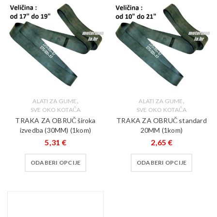
,
,
ALATI ZA GUME
ALATI ZA GUME
SVE OKO KOTAČA
SVE OKO KOTAČA
TRAKA ZA OBRUČ široka
TRAKA ZA OBRUČ standard
izvedba (30MM) (1kom)
20MM (1kom)
5,31
€
2,65
€
ODABERI OPCIJE
ODABERI OPCIJE