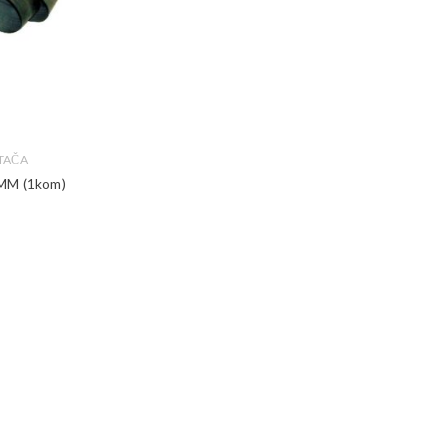
TAČA
MM (1kom)