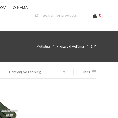
LOVI
O NAMA
0
Početna
/
Proizvod Veličina
/
17"
Poredaj od zadnjeg
Filter