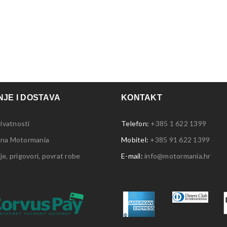
JE I DOSTAVA
KONTAKT
rivatnosti
Telefon:
+385 1 622 1399
 na Motormania
Mobitel:
+385 91 622 1399
e, prigovori, povrat robe
E-mail:
info@motormania.hr