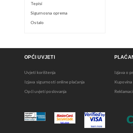
Tepisi
Sigurnosna oprema
Ostalo
OPĆI UVJETI
PLAĆAN
Uvjeti korištenja
Izjava o p
Izjava sigurnosti online plaćanja
Kupovina
Opći uvjeti poslovanja
Reklamacij