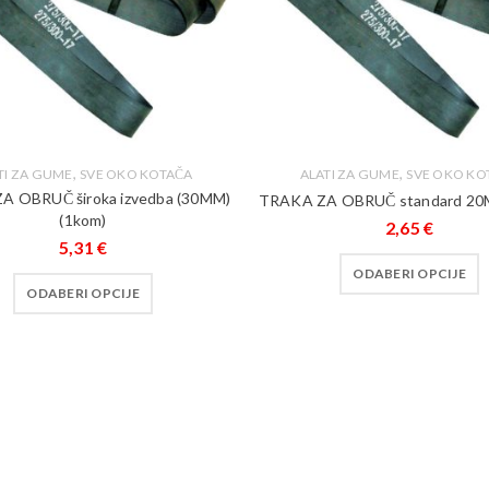
,
,
TI ZA GUME
SVE OKO KOTAČA
ALATI ZA GUME
SVE OKO KO
A OBRUČ široka izvedba (30MM)
TRAKA ZA OBRUČ standard 20
(1kom)
2,65
€
5,31
€
ODABERI OPCIJE
ODABERI OPCIJE