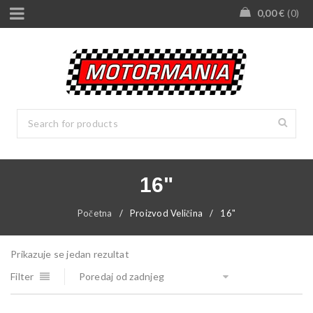
0,00
€
0
16"
Početna
/
Proizvod Veličina
/
16"
Prikazuje se jedan rezultat
Filter
Poredaj od zadnjeg