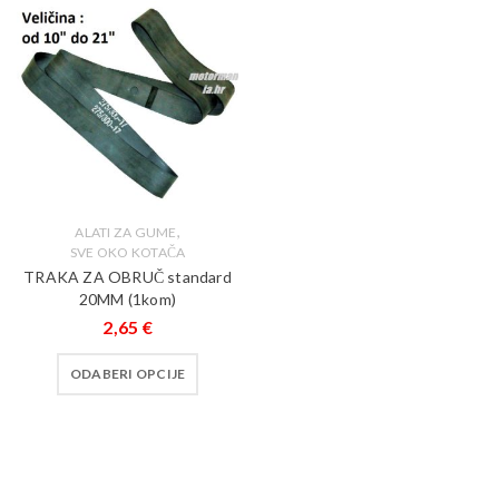
,
ALATI ZA GUME
SVE OKO KOTAČA
TRAKA ZA OBRUČ standard
20MM (1kom)
2,65
€
ODABERI OPCIJE