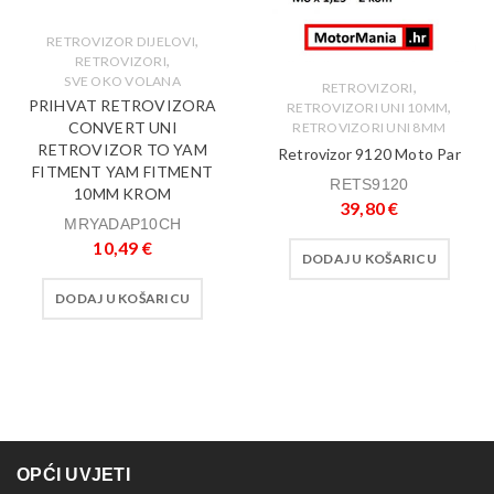
,
RETROVIZOR DIJELOVI
,
RETROVIZORI
SVE OKO VOLANA
,
RETROVIZORI
PRIHVAT RETROVIZORA
,
RETROVIZORI UNI 10MM
CONVERT UNI
RETROVIZORI UNI 8MM
RETROVIZOR TO YAM
Retrovizor 9120 Moto Par
FITMENT YAM FITMENT
RETS9120
10MM KROM
39,80
€
MRYADAP10CH
10,49
€
DODAJ U KOŠARICU
DODAJ U KOŠARICU
OPĆI UVJETI