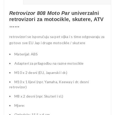
Retrovizor 808 Moto Par
univerzalni
retrovizori za motocikle, skutere, ATV
……
retrovizori se isporučuju sa pet vijka i s time odgovaraju za
gotovo sve EU Jap i druge motocikle / skutere
Materijal: ABS
Adapteri za prilagodbu na razne motocikle
M10 x 2 desni (EU, Japanski i dr.)
M10 x 1 lijevi (npr. Yamaha, Keeway i dr. desni
retrovizor)
M8 x 2 desni (npr. Skuteri i sl.)
Mjere:
Ogledalo: 15,5 x 6 cm