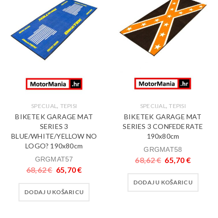
,
,
SPECIJAL
TEPISI
SPECIJAL
TEPISI
BIKETEK GARAGE MAT
BIKETEK GARAGE MAT
SERIES 3
SERIES 3 CONFEDERATE
BLUE/WHITE/YELLOW NO
190x80cm
LOGO? 190x80cm
GRGMAT58
GRGMAT57
68,62
€
65,70
€
68,62
€
65,70
€
DODAJ U KOŠARICU
DODAJ U KOŠARICU