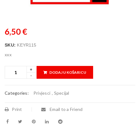
6,50
€
SKU:
KEYR115
xxx
DODAJ U KOŠARICU
Categories:
Privjesci
,
Specijal
Print
Email to a Friend