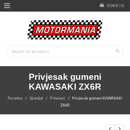
0,00
€
0
Privjesak gumeni
KAWASAKI ZX6R
Početna
/
Specijal
/
Privjesci
/
Privjesak gumeni KAWASAKI
ZX6R