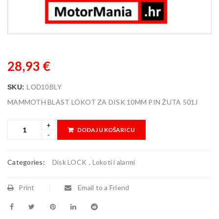
28,93
€
SKU:
LOD10BLY
MAMMOTH BLAST LOKOT ZA DISK 10MM PIN ŽUTA 501J
DODAJ U KOŠARICU
Categories:
Disk LOCK
,
Lokoti i alarmi
Print
Email to a Friend