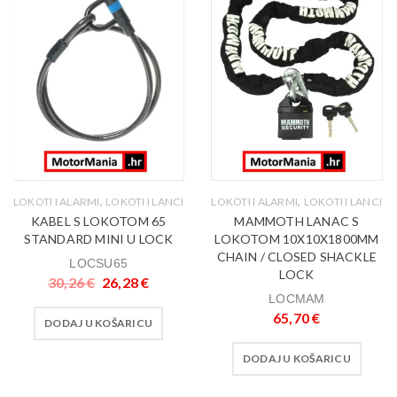
,
,
LOKOTI I ALARMI
LOKOTI I LANCI
LOKOTI I ALARMI
LOKOTI I LANCI
KABEL S LOKOTOM 65
MAMMOTH LANAC S
STANDARD MINI U LOCK
LOKOTOM 10X10X1800MM
CHAIN / CLOSED SHACKLE
LOCSU65
LOCK
30,26
€
26,28
€
LOCMAM
65,70
€
DODAJ U KOŠARICU
DODAJ U KOŠARICU