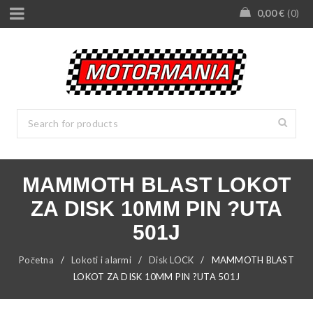
0,00
€
0
MAMMOTH BLAST LOKOT
ZA DISK 10MM PIN ?UTA
501J
Početna
/
Lokoti i alarmi
/
Disk LOCK
/
MAMMOTH BLAST
LOKOT ZA DISK 10MM PIN ?UTA 501J