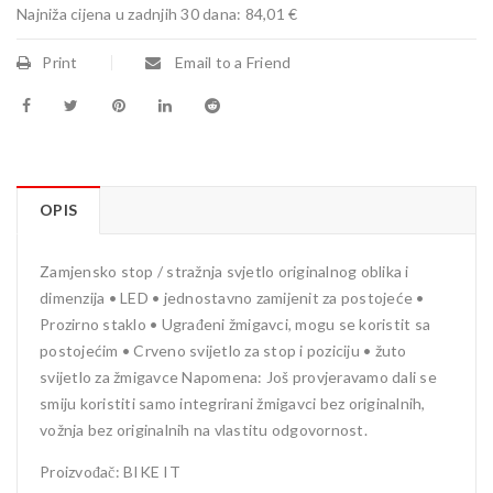
Najniža cijena u zadnjih 30 dana:
84,01 €
Print
Email to a Friend
OPIS
Zamjensko stop / stražnja svjetlo originalnog oblika i
dimenzija • LED • jednostavno zamijenit za postojeće •
Prozirno staklo • Ugrađeni žmigavci, mogu se koristit sa
postojećim • Crveno svijetlo za stop i poziciju • žuto
svijetlo za žmigavce Napomena: Još provjeravamo dali se
smiju koristiti samo integrirani žmigavci bez originalnih,
vožnja bez originalnih na vlastitu odgovornost.
Proizvođač: BIKE IT