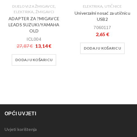
,
,
DIJELOVI ZA ŽMIGAVCE
ELEKTRIKA
UTIČNICE
,
ELEKTRIKA
ŽMIGAVCI
Univerzalni nosać za utičnicu
ADAPTER ZA ?MIGAVCE
USB2
LEADS SUZUKI/YAMAHA
7060117
OLD
2,65
€
ICL004
27,87
€
13,14
€
DODAJ U KOŠARICU
DODAJ U KOŠARICU
OPĆI UVJETI
Uvjeti korištenja