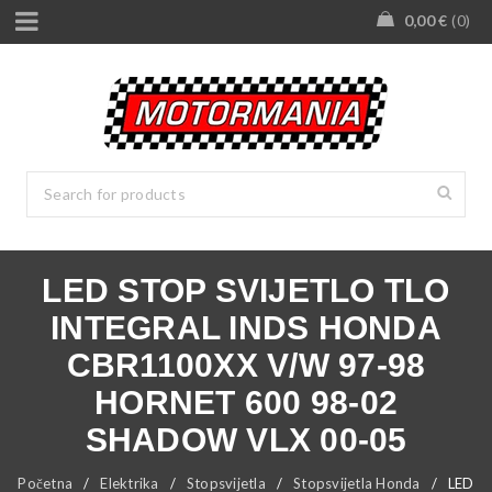
0,00
€
0
LED STOP SVIJETLO TLO
INTEGRAL INDS HONDA
CBR1100XX V/W 97-98
HORNET 600 98-02
SHADOW VLX 00-05
Početna
/
Elektrika
/
Stopsvijetla
/
Stopsvijetla Honda
/
LED