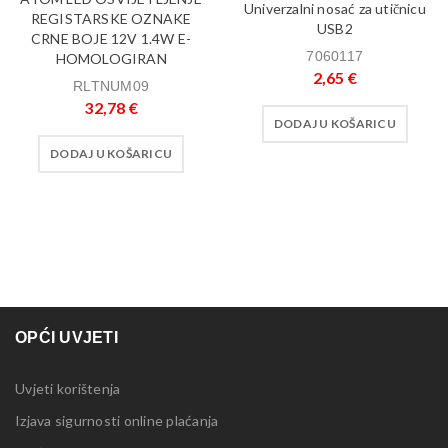
Univerzalni nosać za utičnicu
REGISTARSKE OZNAKE
USB2
CRNE BOJE 12V 1.4W E-
7060117
HOMOLOGIRAN
2,65
€
RLTNUM09
32,78
€
DODAJ U KOŠARICU
DODAJ U KOŠARICU
OPĆI UVJETI
Uvjeti korištenja
Izjava sigurnosti online plaćanja