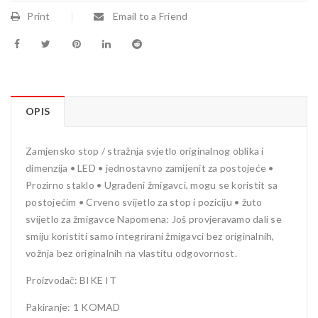
Print
Email to a Friend
OPIS
Zamjensko stop / stražnja svjetlo originalnog oblika i
dimenzija • LED • jednostavno zamijenit za postojeće •
Prozirno staklo • Ugrađeni žmigavci, mogu se koristit sa
postojećim • Crveno svijetlo za stop i poziciju • žuto
svijetlo za žmigavce Napomena: Još provjeravamo dali se
smiju koristiti samo integrirani žmigavci bez originalnih,
vožnja bez originalnih na vlastitu odgovornost.
Proizvođač: BIKE IT
Pakiranje: 1 KOMAD