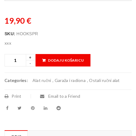
19,90
€
SKU:
HOOKSPR
xxx
DODAJ U KOŠARICU
Categories:
Alat ručni
,
Garaža i radiona
,
Ostali ručni alat
Print
Email to a Friend