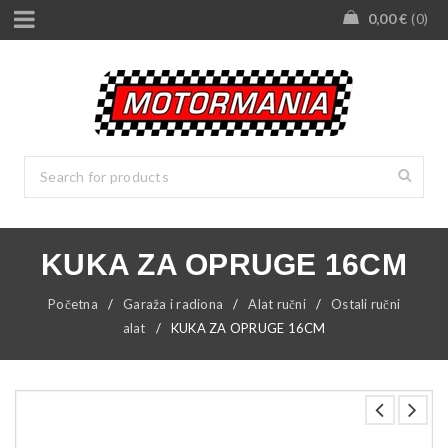
0,00
€
0
KUKA ZA OPRUGE 16CM
Početna
/
Garaža i radiona
/
Alat ručni
/
Ostali ručni
alat
/
KUKA ZA OPRUGE 16CM