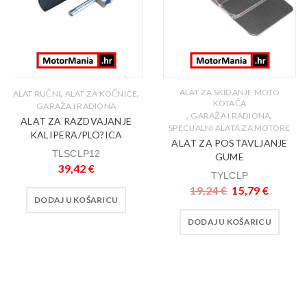
,
,
ALAT ZA SKIDANJE MOTO
ALAT RUČNI
ALAT ZA KOČNICE
KOTAČA
GARAŽA I RADIONA
,
,
GARAŽA I RADIONA
ALAT ZA RAZDVAJANJE
SPECIJALNI ALATA ZA MOTORE
KALIPERA/PLO?ICA
ALAT ZA POSTAVLJANJE
TLSCLP12
GUME
39,42
€
TYLCLP
19,24
€
15,79
€
DODAJ U KOŠARICU
DODAJ U KOŠARICU