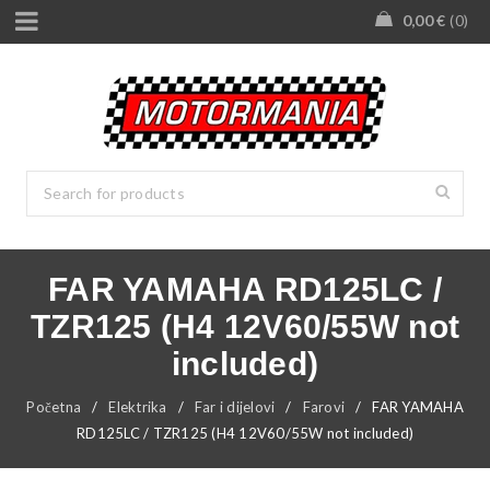
0,00
€
0
FAR YAMAHA RD125LC /
TZR125 (H4 12V60/55W not
included)
Početna
/
Elektrika
/
Far i dijelovi
/
Farovi
/
FAR YAMAHA
RD125LC / TZR125 (H4 12V60/55W not included)