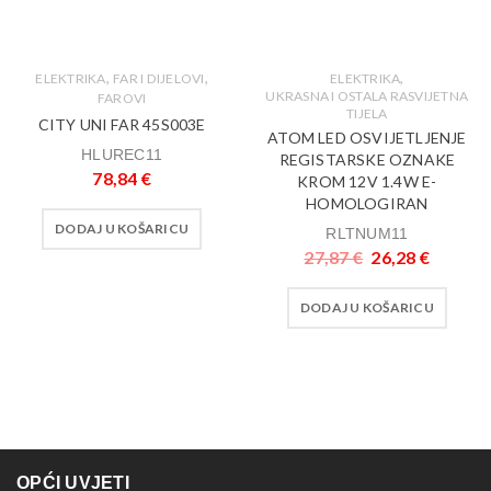
,
,
,
ELEKTRIKA
FAR I DIJELOVI
ELEKTRIKA
UKRASNA I OSTALA RASVIJETNA
FAROVI
TIJELA
CITY UNI FAR 45S003E
ATOM LED OSVIJETLJENJE
HLUREC11
REGISTARSKE OZNAKE
78,84
€
KROM 12V 1.4W E-
HOMOLOGIRAN
DODAJ U KOŠARICU
RLTNUM11
27,87
€
26,28
€
DODAJ U KOŠARICU
OPĆI UVJETI