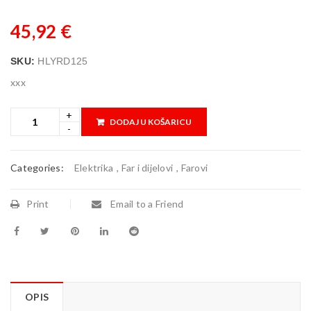
45,92
€
SKU:
HLYRD125
xxx
DODAJ U KOŠARICU
Categories:
Elektrika
,
Far i dijelovi
,
Farovi
Print
Email to a Friend
OPIS