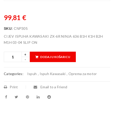
99,81
€
SKU:
CNP305
CIJEV ISPUHA KAWASAKI ZX-6R NINJA 636 B1H K1H B2H
M1H 03-04 SLIP ON
DODAJ U KOŠARICU
Categories:
Ispuh
,
Ispuh Kawasaki
,
Oprema za motor
Print
Email to a Friend