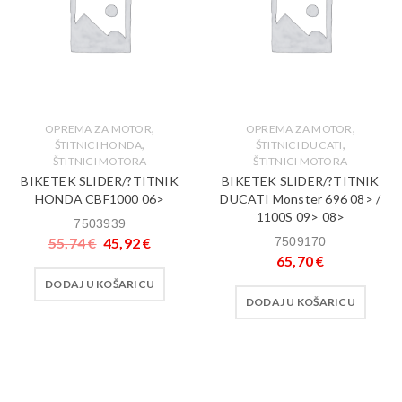
,
,
OPREMA ZA MOTOR
OPREMA ZA MOTOR
,
,
ŠTITNICI HONDA
ŠTITNICI DUCATI
ŠTITNICI MOTORA
ŠTITNICI MOTORA
BIKETEK SLIDER/?TITNIK
BIKETEK SLIDER/?TITNIK
HONDA CBF1000 06>
DUCATI Monster 696 08> /
1100S 09> 08>
7503939
55,74
€
45,92
€
7509170
65,70
€
DODAJ U KOŠARICU
DODAJ U KOŠARICU