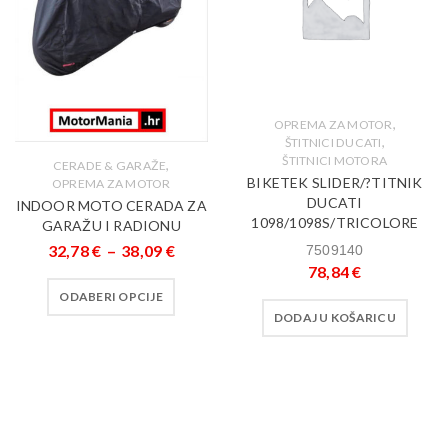
,
OPREMA ZA MOTOR
,
ŠTITNICI DUCATI
ŠTITNICI MOTORA
,
CERADE & GARAŽE
BIKETEK SLIDER/?TITNIK
OPREMA ZA MOTOR
DUCATI
INDOOR MOTO CERADA ZA
1098/1098S/TRICOLORE
GARAŽU I RADIONU
32,78
€
–
38,09
€
7509140
78,84
€
ODABERI OPCIJE
DODAJ U KOŠARICU