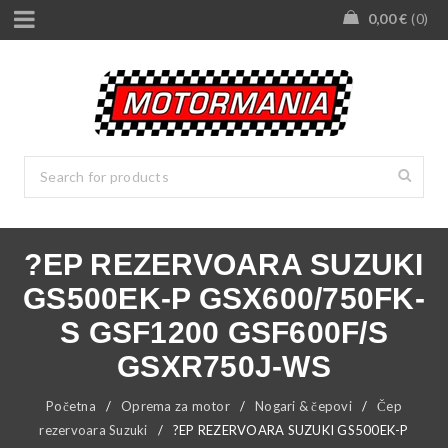
0,00
€
0
?EP REZERVOARA SUZUKI
GS500EK-P GSX600/750FK-
S GSF1200 GSF600F/S
GSXR750J-WS
Početna
/
Oprema za motor
/
Nogari & čepovi
/
Čep
rezervoara Suzuki
/
?EP REZERVOARA SUZUKI GS500EK-P