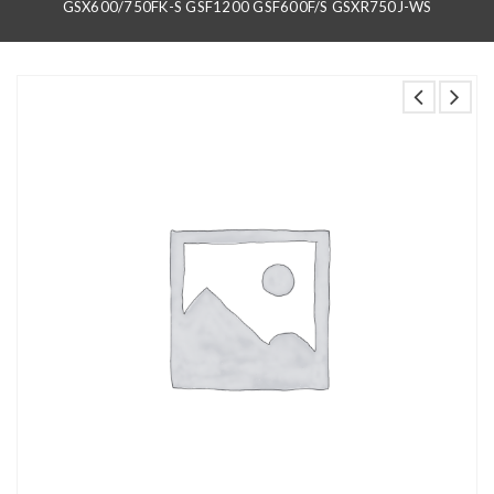
GSX600/750FK-S GSF1200 GSF600F/S GSXR750J-WS