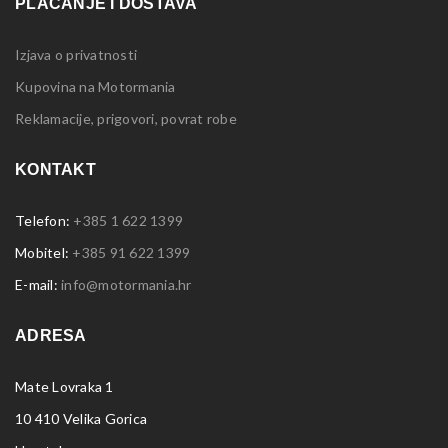
PLAĆANJE I DOSTAVA
Izjava o privatnosti
Kupovina na Motormania
Reklamacije, prigovori, povrat robe
KONTAKT
Telefon:
+385 1 622 1399
Mobitel:
+385 91 622 1399
E-mail:
info@motormania.hr
ADRESA
Mate Lovraka 1
10 410 Velika Gorica