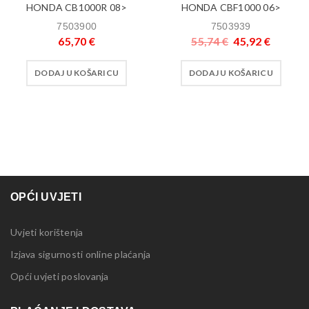
HONDA CB1000R 08>
HONDA CBF1000 06>
7503900
7503939
65,70
€
55,74
€
45,92
€
DODAJ U KOŠARICU
DODAJ U KOŠARICU
OPĆI UVJETI
Uvjeti korištenja
Izjava sigurnosti online plaćanja
Opći uvjeti poslovanja