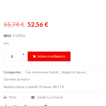
55,74
€
52,56
€
SKU:
FCPS01
xxx
DODAJ U KOŠARICU
Categories:
Čep rezervoara Suzuki
,
Nogari & čepovi
,
Oprema za motor
Najniža cijena u zadnjih 30 dana:
48,97 €
Print
Email to a Friend