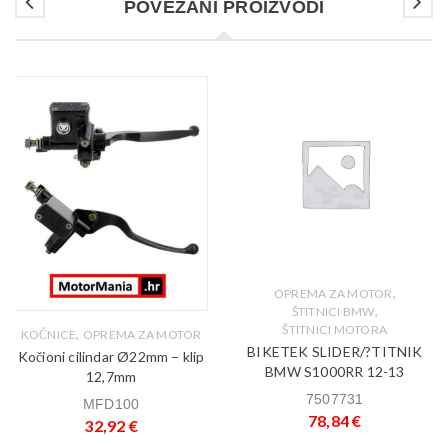
POVEZANI PROIZVODI
,
OPREMA ZA MOTOR
,
ŠTITNICI BMW
ŠTITNICI MOTORA
,
KOČNICE
OPREMA ZA MOTOR
BIKETEK SLIDER/?TITNIK
Kočioni cilindar Ø22mm – klip
BMW S1000RR 12-13
12,7mm
7507731
MFD100
78,84
€
32,92
€