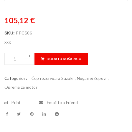
105,12
€
SKU:
FFCS06
xxx
DODAJ U KOŠARICU
Categories:
Čep rezervoara Suzuki
,
Nogari & čepovi
,
Oprema za motor
Print
Email to a Friend