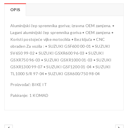
OPIS
Aluminijski čep spremnika goriva; izravna OEM zamjena. •
Lagani aluminijski čep spremnika goriva • OEM zamjena •
Koristi postojeće vijke motocikla • Bez ključa • CNC
obrađen Za vozila : • SUZUKI GSF600 00-01 • SUZUKI
SV650 99-02 • SUZUKI GSXR600 96-03 • SUZUKI
GSXR750 96-03 • SUZUKI GSXR1000 01-03 • SUZUKI
GSXR1300 99-07 • SUZUKI GSF1200 01-04 • SUZUKI
TL1000 S/R 97-04 • SUZUKI GSX600/750 98-04
Proizvođač: BIKE IT
Pakiranje: 1 KOMAD