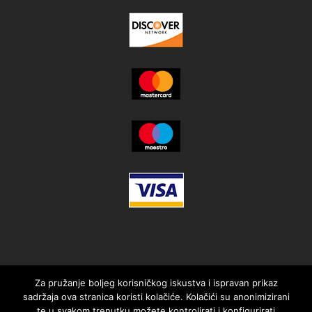
Za pružanje boljeg korisničkog iskustva i ispravan prikaz
sadržaja ova stranica koristi kolačiće. Kolačići su anonimizirani
te u svakom trenutku možete kontrolirati i konfigurirati