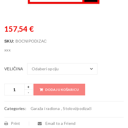
157,54
€
SKU:
BOCNIPODIZAC
xxx
VELIČINA
DODAJ U KOŠARICU
Categories:
Garaža i radiona
,
Stolovi/podizači
Print
Email to a Friend