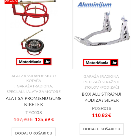
AKCIJA
,
ALAT ZA SKIDANJE MOTO
GARAŽA I RADIONA
KOTAČA
,
PODIZAĆI STRAŽNJI
,
,
GARAŽA I RADIONA
STOLOVI/PODIZAČI
SPECIJALNI ALATA ZA MOTORE
BOX ALU STRA?NJI
ALAT SA PROMJENU GUME
PODIZA? SILVER
BIKETEK
PDSR016
TYC008
110,82
€
137,90
€
125,69
€
DODAJ U KOŠARICU
DODAJ U KOŠARICU