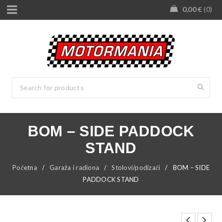
0,00
€
0
BOM – SIDE PADDOCK
STAND
Početna
/
Garaža i radiona
/
Stolovi/podizači
/
BOM – SIDE
PADDOCK STAND