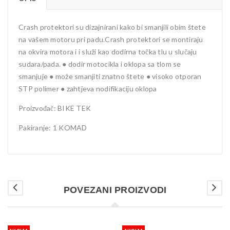
Crash protektori su dizajnirani kako bi smanjili obim štete
na vašem motoru pri padu.Crash protektori se montiraju
na okvira motora i i služi kao dodirna točka tlu u slučaju
sudara/pada. ● dodir motocikla i oklopa sa tlom se
smanjuje ● može smanjiti znatno štete ● visoko otporan
STP polimer ● zahtjeva nodifikaciju oklopa
Proizvođač: BIKE TEK
Pakiranje: 1 KOMAD
POVEZANI PROIZVODI