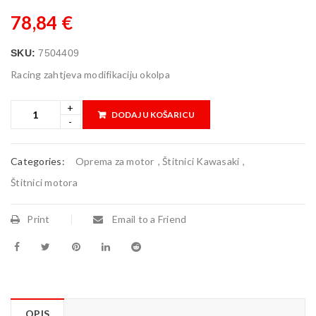
78,84
€
SKU:
7504409
Racing zahtjeva modifikaciju okolpa
DODAJ U KOŠARICU
Categories:
Oprema za motor
,
Štitnici Kawasaki
,
Štitnici motora
Print
Email to a Friend
OPIS