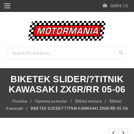
0,00
€
0
BIKETEK SLIDER/?TITNIK
KAWASAKI ZX6R/RR 05-06
Početna
/
Oprema za motor
/
Štitnici motora
/
Štitnici
Kawasaki
/
BIKETEK SLIDER/?TITNIK KAWASAKI ZX6R/RR 05-06