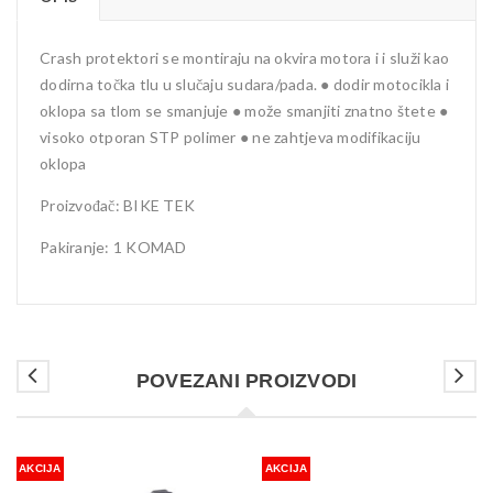
Crash protektori se montiraju na okvira motora i i služi kao
dodirna točka tlu u slučaju sudara/pada. ● dodir motocikla i
oklopa sa tlom se smanjuje ● može smanjiti znatno štete ●
visoko otporan STP polimer ● ne zahtjeva modifikaciju
oklopa
Proizvođač: BIKE TEK
Pakiranje: 1 KOMAD
POVEZANI PROIZVODI
AKCIJA
AKCIJA