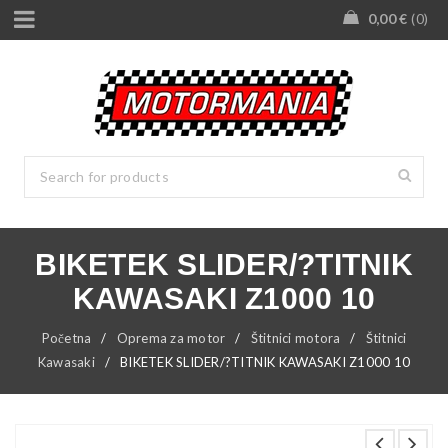
0,00
€
0
BIKETEK SLIDER/?TITNIK
KAWASAKI Z1000 10
Početna
/
Oprema za motor
/
Štitnici motora
/
Štitnici
Kawasaki
/
BIKETEK SLIDER/?TITNIK KAWASAKI Z1000 10