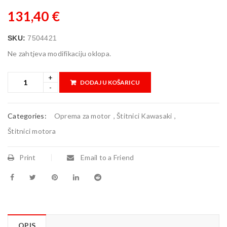
131,40
€
SKU:
7504421
Ne zahtjeva modifikaciju oklopa.
DODAJ U KOŠARICU
Categories:
Oprema za motor
,
Štitnici Kawasaki
,
Štitnici motora
Print
Email to a Friend
OPIS