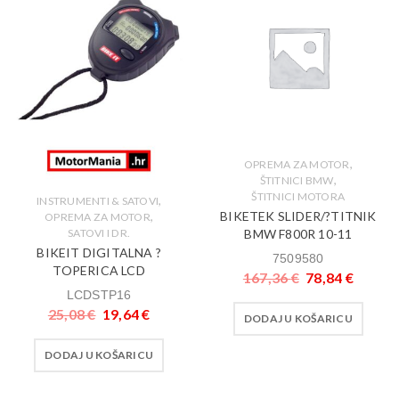
,
OPREMA ZA MOTOR
,
ŠTITNICI BMW
ŠTITNICI MOTORA
,
INSTRUMENTI & SATOVI
BIKETEK SLIDER/?TITNIK
,
OPREMA ZA MOTOR
BMW F800R 10-11
SATOVI I DR.
BIKEIT DIGITALNA ?
7509580
TOPERICA LCD
167,36
€
78,84
€
LCDSTP16
25,08
€
19,64
€
DODAJ U KOŠARICU
DODAJ U KOŠARICU