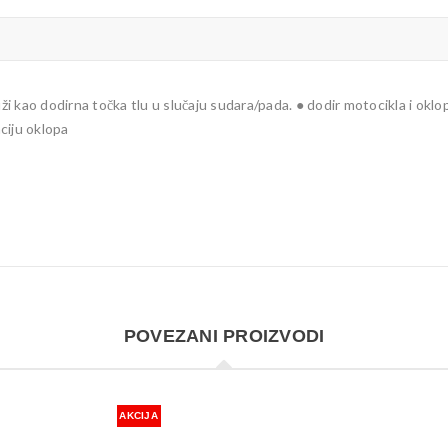
uži kao dodirna točka tlu u slučaju sudara/pada. ● dodir motocikla i ok
ciju oklopa
POVEZANI PROIZVODI
AKCIJA