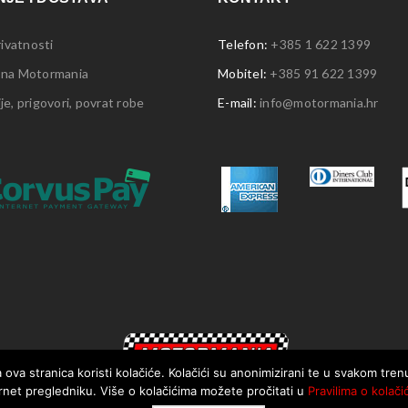
rivatnosti
Telefon:
+385 1 622 1399
 na Motormania
Mobitel:
+385 91 622 1399
e, prigovori, povrat robe
E-mail:
info@motormania.hr
 ova stranica koristi kolačiće. Kolačići su anonimizirani te u svakom tre
rnet pregledniku. Više o kolačićima možete pročitati u
Pravilima o kolači