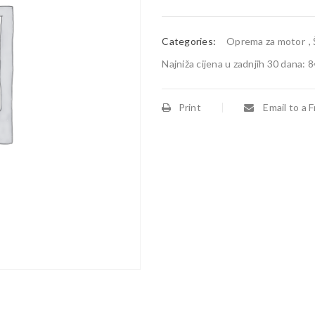
Categories:
Oprema za motor
,
Najniža cijena u zadnjih 30 dana:
8
Print
Email to a F