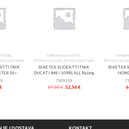
,
,
MOTOR
OPREMA ZA MOTOR
OPREM
,
ITNICI MOTORA
ŠTITNICI DUCATI
ŠTITNICI MOTORA
ŠTITNICI HON
R/?TITNIK
BIKETEK SLIDER/?TITNIK
BIKETEK 
TER 01>
DUCATI 848 / 1098S ALL Racing
HOND
19
7509159
7
€
69,68
€
52,56
€
6
JE I DOSTAVA
KONTAKT