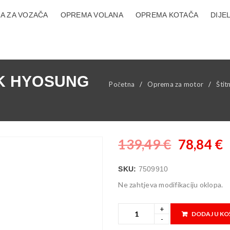
A ZA VOZAČA
OPREMA VOLANA
OPREMA KOTAČA
DIJE
IK HYOSUNG
Početna
/
Oprema za motor
/
Štit
139,49
€
78,84
€
SKU:
7509910
Ne zahtjeva modifikaciju oklopa.
DODAJ U KO