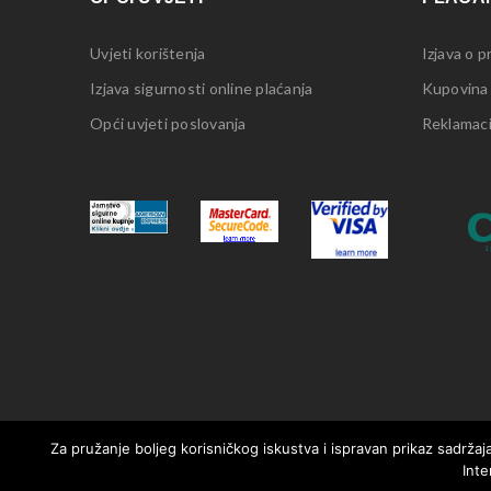
Uvjeti korištenja
Izjava o p
Izjava sigurnosti online plaćanja
Kupovina
Opći uvjeti poslovanja
Reklamacij
Za pružanje boljeg korisničkog iskustva i ispravan prikaz sadržaja
Inte
© 2021. MotorMania | Sva prava pridržana | Pravila korištenja