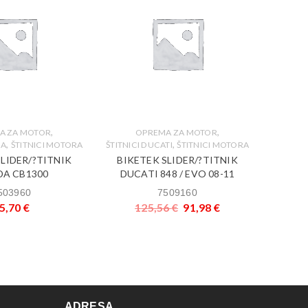
,
,
A ZA MOTOR
OPREMA ZA MOTOR
OPREMA
,
,
DA
ŠTITNICI MOTORA
ŠTITNICI DUCATI
ŠTITNICI MOTORA
SLIDER/?TITNIK
BIKETEK SLIDER/?TITNIK
BIKE
A CB1300
DUCATI 848 / EVO 08-11
BMW 
503960
7509160
5,70
€
125,56
€
91,98
€
ADRESA