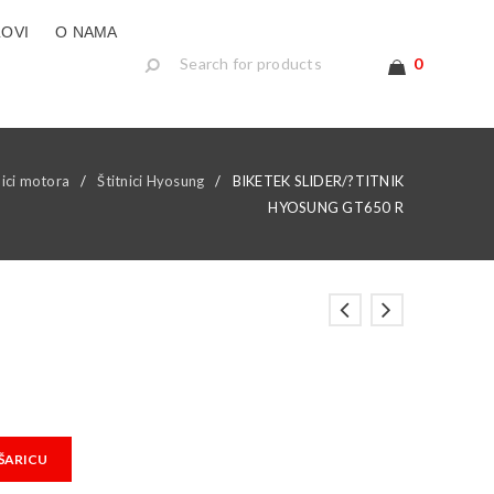
LOVI
O NAMA
0
nici motora
/
Štitnici Hyosung
/
BIKETEK SLIDER/?TITNIK
HYOSUNG GT650 R
ŠARICU