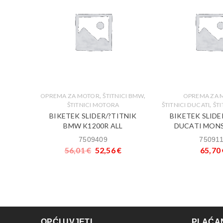
,
,
,
ICI BMW
OPREMA ZA MOTOR
ŠTITNICI BMW
OPREMA ZA 
,
ŠTITNICI MOTORA
ŠTITNICI DUCATI
ŠT
ITNIK
BIKETEK SLIDER/?TITNIK
BIKETEK SLIDE
acing
BMW K1200R ALL
DUCATI MONS
7509409
75091
56,01
€
52,56
€
65,70
OPĆI UVJETI
PLAĆAN