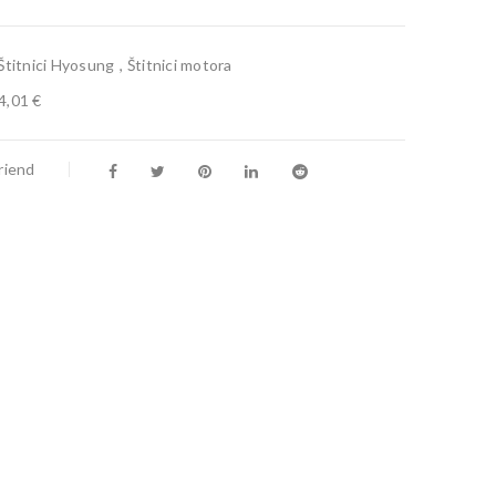
Štitnici Hyosung
,
Štitnici motora
4,01 €
riend