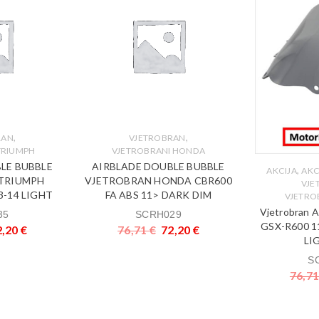
,
,
RAN
VJETROBRAN
TRIUMPH
VJETROBRANI HONDA
LE BUBBLE
AIRBLADE DOUBLE BUBBLE
,
AKCIJA
AKC
TRIUMPH
VJETROBRAN HONDA CBR600
VJE
3-14 LIGHT
FA ABS 11> DARK DIM
VJETRO
Vjetrobran
35
SCRH029
GSX-R600 1
2,20
€
76,71
€
72,20
€
LI
S
76,7