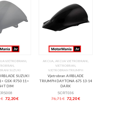
VJETRO
AIRB
VJET
,
,
,
IJA VJETROBRANI
AKCIJA
AKCIJA VJETROBRANI
,
,
TROBRAN
VJETROBRAN
BRANI SUZUKI
VJETROBRAN TRIUMPH
 AIRBLADE SUZUKI
Vjetrobran AIRBLADE
1> GSX-R750 11>
TRIUMPH DAYTONA 675 13-14
GHT DIM
DARK
CRS008
SCRT036
1
€
72,20
€
76,71
€
72,20
€