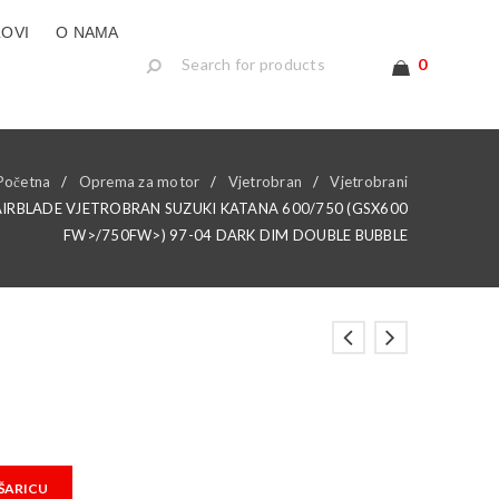
LOVI
O NAMA
0
Početna
/
Oprema za motor
/
Vjetrobran
/
Vjetrobrani
AIRBLADE VJETROBRAN SUZUKI KATANA 600/750 (GSX600
FW>/750FW>) 97-04 DARK DIM DOUBLE BUBBLE
ŠARICU