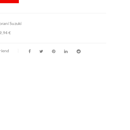
brani Suzuki
9,94 €
riend