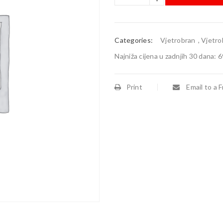
Categories:
Vjetrobran
,
Vjetro
Najniža cijena u zadnjih 30 dana:
6
Print
Email to a F