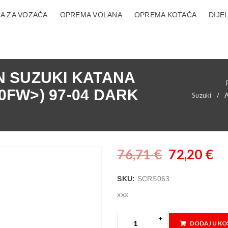
A ZA VOZAČA
OPREMA VOLANA
OPREMA KOTAČA
DIJE
 SUZUKI KATANA
50FW>) 97-04 DARK
Suzuki
/
76,71
€
72,20
€
SKU:
SCRS063
xxx
DODAJ U KO