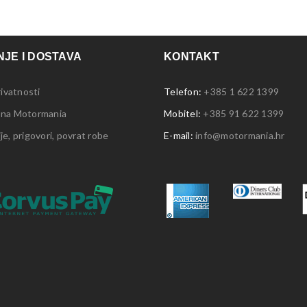
JE I DOSTAVA
KONTAKT
rivatnosti
Telefon:
+385 1 622 1399
 na Motormania
Mobitel:
+385 91 622 1399
e, prigovori, povrat robe
E-mail:
info@motormania.hr