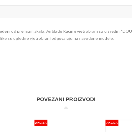
edeni od premium akrila. Airblade Racing vjetrobrani su u sredini ‘D
slike su ogledne vjetrobrani odgovaraju na navedene modele.
POVEZANI PROIZVODI
AKCIJA
AKCIJA