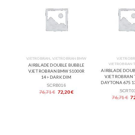
UBBLE
1000R
€
,
VJETROBRAN
VJETROBRAN BMW
VJETROB
VJETROBRAN 
AIRBLADE DOUBLE BUBBLE
AIRBLADE DOUB
VJETROBRAN BMW S1000R
VJETROBRAN 
14> DARK DIM
DAYTONA 675 1
SCRB016
SCRT0
76,71
€
72,20
€
76,71
€
7