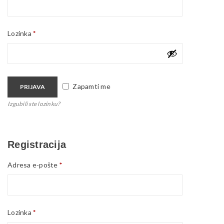
Lozinka
*
Zapamti me
PRIJAVA
Izgubili ste lozinku?
Registracija
Adresa e-pošte
*
Lozinka
*