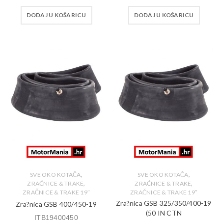
DODAJ U KOŠARICU
DODAJ U KOŠARICU
,
,
SVE OKO KOTAČA
SVE OKO KOTAČA
,
,
ZRAĆNICE & TRAKE
ZRAĆNICE & TRAKE
ZRAČNICE & TRAKE 19″
ZRAČNICE & TRAKE 19″
Zra?nica GSB 325/350/400-19
Zra?nica GSB 400/450-19
(50 IN CTN
ITB19400450