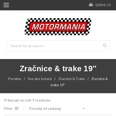
0,00
€
0
Zračnice & trake 19″
Početna
/
Sve oko kotača
/
Zraćnice & Trake
/
Zračnice &
trake 19″
Prikazuje se svih 9 rezultata
Filter
Poredaj od zadnjeg