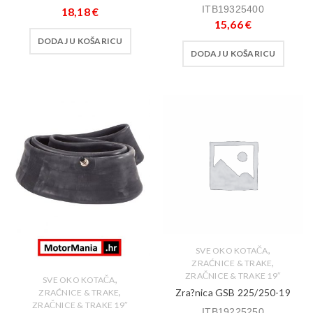
ITB19325400
18,18
€
15,66
€
DODAJ U KOŠARICU
DODAJ U KOŠARICU
,
SVE OKO KOTAČA
,
ZRAĆNICE & TRAKE
ZRAČNICE & TRAKE 19″
,
SVE OKO KOTAČA
,
Zra?nica GSB 225/250-19
ZRAĆNICE & TRAKE
ZRAČNICE & TRAKE 19″
ITB19225250