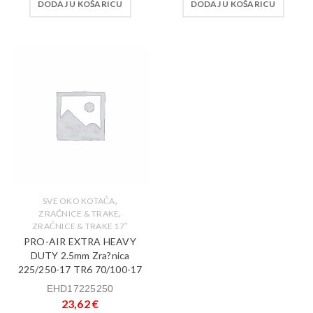
DODAJ U KOŠARICU
DODAJ U KOŠARICU
,
SVE OKO KOTAČA
,
ZRAĆNICE & TRAKE
ZRAČNICE & TRAKE 17″
PRO-AIR EXTRA HEAVY
DUTY 2.5mm Zra?nica
225/250-17 TR6 70/100-17
EHD17225250
23,62
€