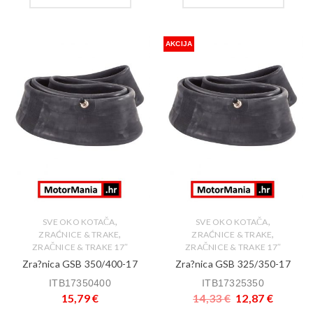
AKCIJA
,
,
SVE OKO KOTAČA
SVE OKO KOTAČA
,
,
ZRAĆNICE & TRAKE
ZRAĆNICE & TRAKE
ZRAČNICE & TRAKE 17″
ZRAČNICE & TRAKE 17″
Zra?nica GSB 350/400-17
Zra?nica GSB 325/350-17
ITB17350400
ITB17325350
15,79
€
14,33
€
12,87
€