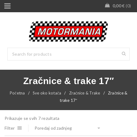
0,00
€
0
Zračnice & trake 17″
Početna
/
Sve oko kotača
/
Zraćnice & Trake
/
Zračnice &
trake 17″
Prikazuje se svih 7 rezultata
Filter
Poredaj od zadnjeg