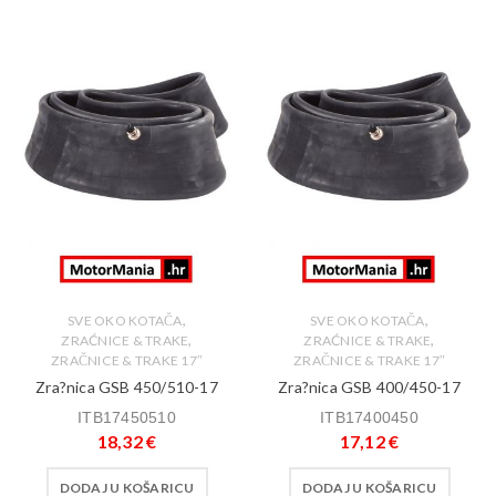
,
,
SVE OKO KOTAČA
SVE OKO KOTAČA
,
,
ZRAĆNICE & TRAKE
ZRAĆNICE & TRAKE
ZRAČNICE & TRAKE 17″
ZRAČNICE & TRAKE 17″
Zra?nica GSB 450/510-17
Zra?nica GSB 400/450-17
ITB17450510
ITB17400450
18,32
€
17,12
€
DODAJ U KOŠARICU
DODAJ U KOŠARICU