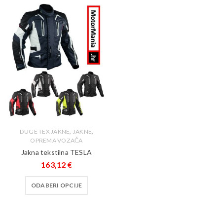
,
,
DUGE TEX JAKNE
JAKNE
OPREMA VOZAČA
Jakna tekstilna TESLA
163,12
€
ODABERI OPCIJE