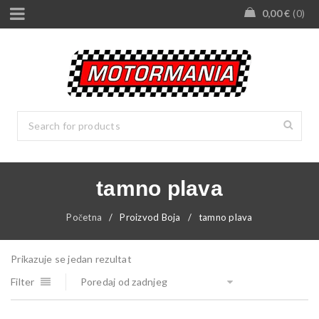
0,00
€
0
tamno plava
Početna
/
Proizvod Boja
/
tamno plava
Prikazuje se jedan rezultat
Filter
Poredaj od zadnjeg